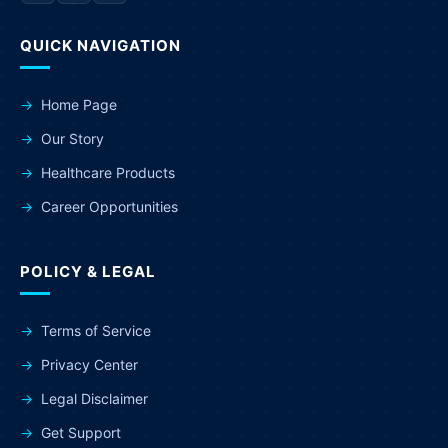
QUICK NAVIGATION
Home Page
Our Story
Healthcare Products
Career Opportunities
POLICY & LEGAL
Terms of Service
Privacy Center
Legal Disclaimer
Get Support