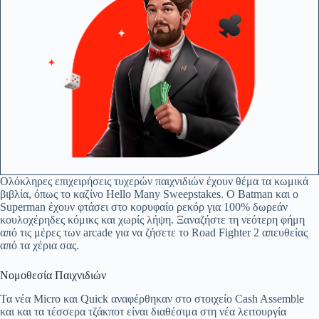
Ολόκληρες επιχειρήσεις τυχερών παιχνιδιών έχουν θέμα τα κωμικά
βιβλία, όπως το καζίνο Hello Many Sweepstakes. Ο Batman και ο
Superman έχουν φτάσει στο κορυφαίο ρεκόρ για 100% δωρεάν
κουλοχέρηδες κόμικς και χωρίς λήψη. Ξαναζήστε τη νεότερη φήμη
από τις μέρες των arcade για να ζήσετε το Road Fighter 2 απευθείας
από τα χέρια σας.
Νομοθεσία Παιχνιδιών
Τα νέα Micro και Quick αναφέρθηκαν στο στοιχείο Cash Assemble
και και τα τέσσερα τζάκποτ είναι διαθέσιμα στη νέα λειτουργία